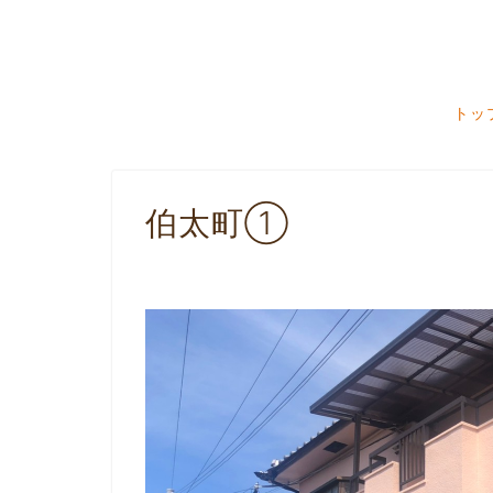
トッ
伯太町①